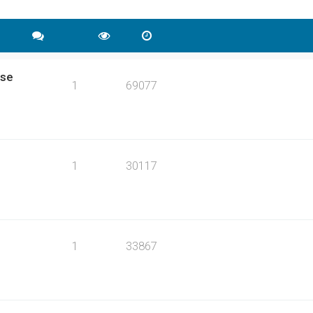
ise
1
69077
1
30117
1
33867