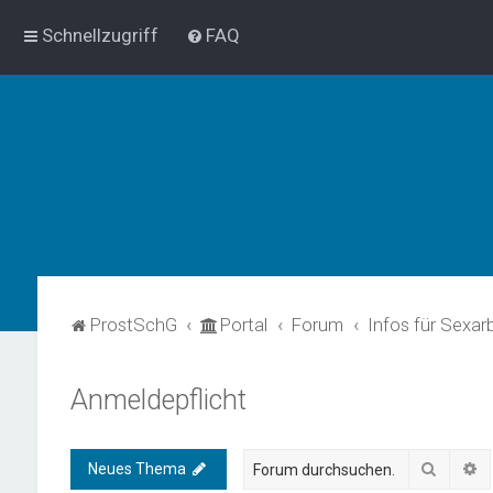
Schnellzugriff
FAQ
ProstSchG
Portal
Forum
Infos für Sexar
Anmeldepflicht
Suche
E
Neues Thema