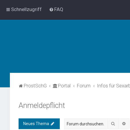
Schnellzugriff
FAQ
ProstSchG
Portal
Forum
Infos für Sexar
Anmeldepflicht
Suche
E
Neues Thema