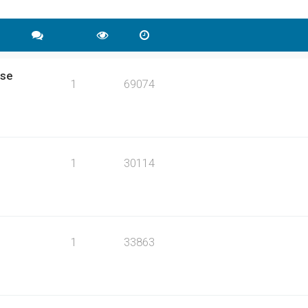
ise
1
69074
1
30114
1
33863