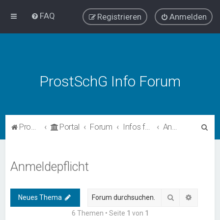
FAQ
Registrieren
Anmelden
ProstSchG Info Forum
S
ProstSchG
Portal
Forum
Infos für Sexarbeiter*innen
Anmeldepflicht
u
c
Anmeldepflicht
h
e
Suche
Erweiter
Neues Thema
6 Themen • Seite
1
von
1