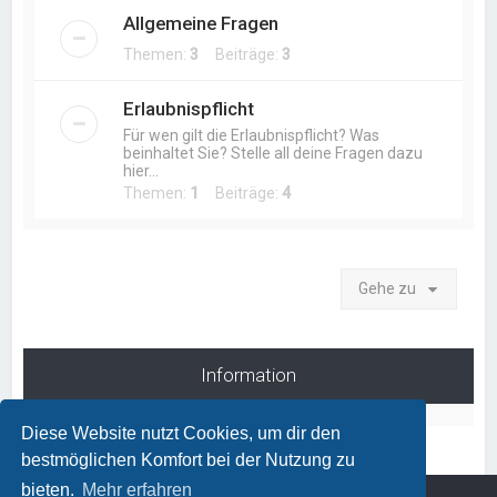
Allgemeine Fragen
Themen:
3
Beiträge:
3
Erlaubnispflicht
Für wen gilt die Erlaubnispflicht? Was
beinhaltet Sie? Stelle all deine Fragen dazu
hier...
Themen:
1
Beiträge:
4
Gehe zu
Information
Diese Website nutzt Cookies, um dir den
bestmöglichen Komfort bei der Nutzung zu
bieten.
Mehr erfahren