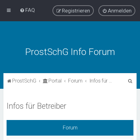
FAQ
Registrieren
Anmelden
ProstSchG Info Forum
S
ProstSchG
Portal
Forum
Infos für Betreiber
u
c
Infos für Betreiber
h
e
Forum