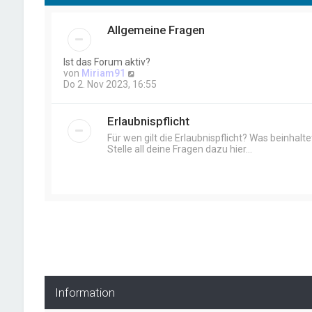
Allgemeine Fragen
Ist das Forum aktiv?
N
von
Miriam91
e
Do 2. Nov 2023, 16:55
u
e
s
Erlaubnispflicht
t
Für wen gilt die Erlaubnispflicht? Was beinhalte
e
Stelle all deine Fragen dazu hier...
r
B
e
i
t
r
a
g
Information