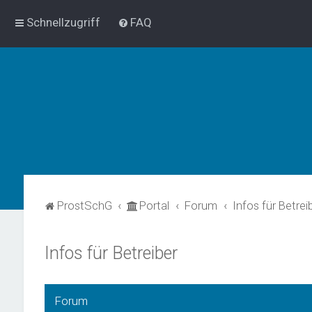
Schnellzugriff
FAQ
ProstSchG
Portal
Forum
Infos für Betrei
Infos für Betreiber
Forum