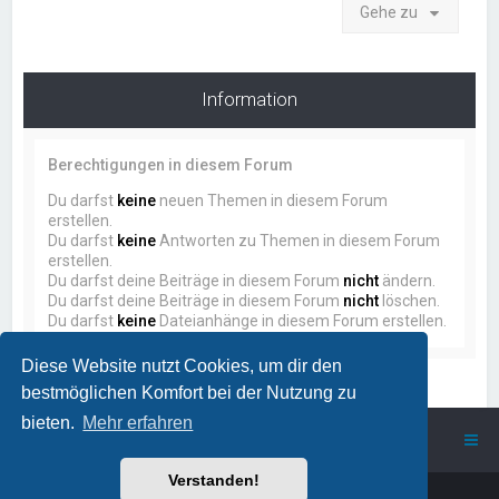
Gehe zu
Information
Berechtigungen in diesem Forum
Du darfst
keine
neuen Themen in diesem Forum
erstellen.
Du darfst
keine
Antworten zu Themen in diesem Forum
erstellen.
Du darfst deine Beiträge in diesem Forum
nicht
ändern.
Du darfst deine Beiträge in diesem Forum
nicht
löschen.
Du darfst
keine
Dateianhänge in diesem Forum erstellen.
Diese Website nutzt Cookies, um dir den
bestmöglichen Komfort bei der Nutzung zu
bieten.
Mehr erfahren
ProstSchG
Portal
Forum
Verstanden!
Powered by
phpBB
™