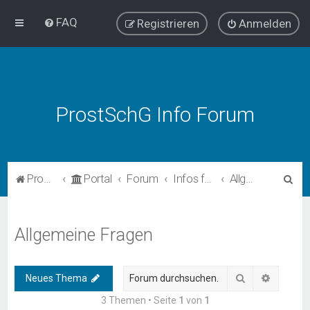
FAQ
Registrieren
Anmelden
ProstSchG Info Forum
S
ProstSchG
Portal
Forum
Infos für Betreiber
Allgemeine Fragen
u
c
Allgemeine Fragen
h
e
Suche
Erweiter
Neues Thema
3 Themen • Seite
1
von
1