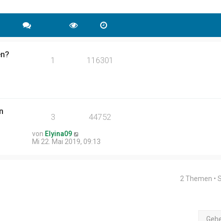
en?
1
116301
n
3
44752
von
Elyina09
Mi 22. Mai 2019, 09:13
2 Themen • 
Geh