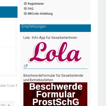
Registrieren
FAQ
BBCode-Anleitung
Empfehlungen
Lola - Info-App für SexarbeiterInnen
Beschwerdeformular für Sexarbeitende
und Betriebsstätten
Seite
1
von
1
e zu