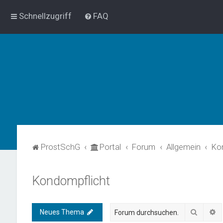
Schnellzugriff
FAQ
ProstSchG
Portal
Forum
Allgemein
Ko
Kondompflicht
Suche
E
Neues Thema