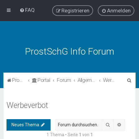
FAQ
Registrieren
Anmelden
ProstSchG Info Forum
S
ProstSchG
Portal
Forum
Allgemein
Werbeverbot
u
c
Werbeverbot
h
e
Suche
Erweiter
Neues Thema
1 Thema • Seite
1
von
1