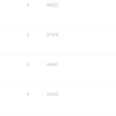
4
44022
2
37974
5
46491
4
41655