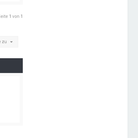
Seite
1
von
1
e zu