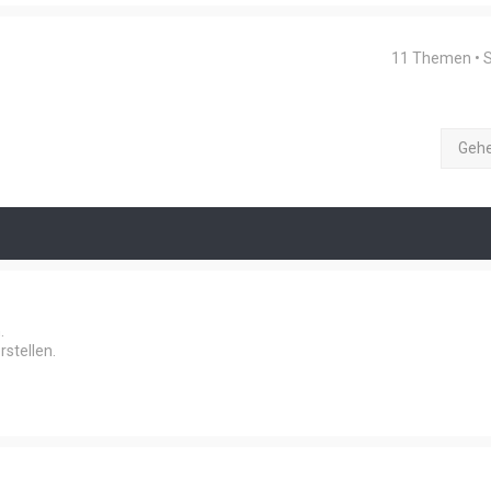
11 Themen • 
Geh
.
stellen.