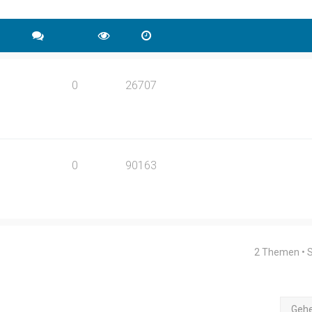
0
26707
0
90163
2 Themen • 
Geh