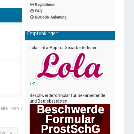
Registrieren
FAQ
BBCode-Anleitung
Empfehlungen
Lola - Info-App für SexarbeiterInnen
Beschwerdeformular für Sexarbeitende
und Betriebsstätten
Seite
1
von
1
e zu