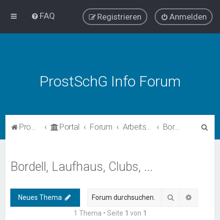
FAQ
Registrieren
Anmelden
ProstSchG Info Forum
S
ProstSchG
Portal
Forum
Arbeitsbereiche
Bordell, Laufhaus, Clubs, ...
u
c
Bordell, Laufhaus, Clubs, ...
h
e
Suche
Erweiter
Neues Thema
1 Thema • Seite
1
von
1