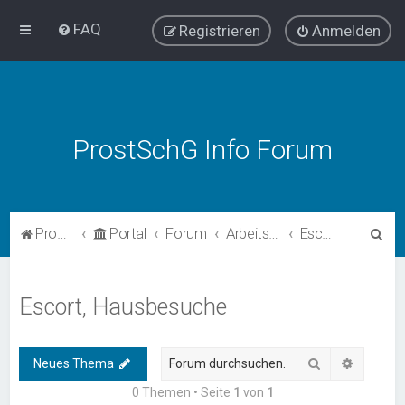
FAQ
Registrieren
Anmelden
ProstSchG Info Forum
S
ProstSchG
Portal
Forum
Arbeitsbereiche
Escort, Hausbesuche
u
c
Escort, Hausbesuche
h
e
Suche
Erweiter
Neues Thema
0 Themen • Seite
1
von
1