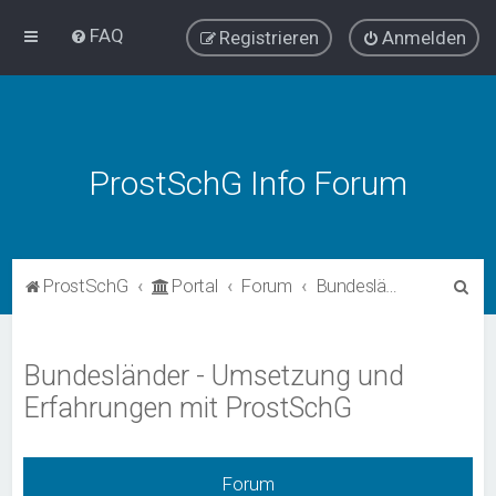
FAQ
Registrieren
Anmelden
ProstSchG Info Forum
S
ProstSchG
Portal
Forum
Bundesländer - Umsetzung und Erfahrungen mit ProstSchG
u
c
Bundesländer - Umsetzung und
h
Erfahrungen mit ProstSchG
e
Forum