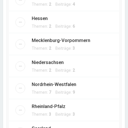
Themen:
2
Beiträge:
4
Hessen
Themen:
2
Beiträge:
6
Mecklenburg-Vorpommern
Themen:
2
Beiträge:
3
Niedersachsen
Themen:
2
Beiträge:
2
Nordrhein-Westfalen
Themen:
7
Beiträge:
9
Rheinland-Pfalz
Themen:
3
Beiträge:
3