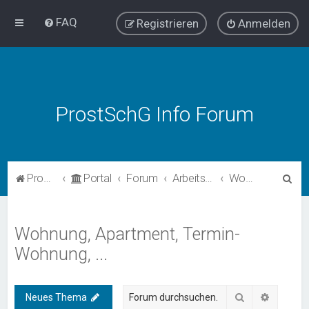
FAQ
Registrieren
Anmelden
ProstSchG Info Forum
S
ProstSchG
Portal
Forum
Arbeitsbereiche
Wohnung, Apartment, Termin-Wohnung, ...
u
c
Wohnung, Apartment, Termin-
h
Wohnung, ...
e
Suche
Erweiter
Neues Thema