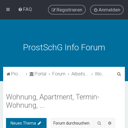
FAQ
Registrieren
Anmelden
ProstSchG Info Forum
S
ProstSchG
Portal
Forum
Arbeitsbereiche
Wohnung, Apartment, Termin-Wohnung, ...
u
c
Wohnung, Apartment, Termin-
h
Wohnung, ...
e
Suche
Erweiter
Neues Thema