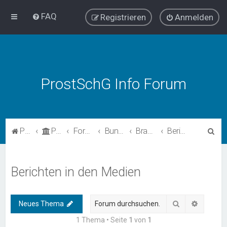
FAQ
Registrieren
Anmelden
ProstSchG Info Forum
S
ProstSchG
Portal
Forum
Bundesländer - Umsetzung und Erfahrungen mit ProstSchG
Brandenburg
Berichten in den Medien
u
c
Berichten in den Medien
h
e
Suche
Erweiter
Neues Thema
1 Thema • Seite
1
von
1