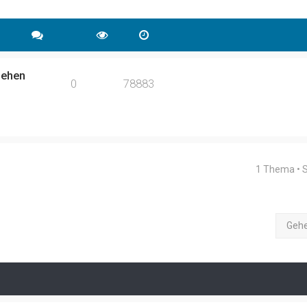
gehen
0
78883
1 Thema • 
Geh