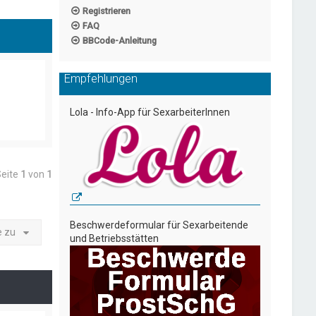
Registrieren
FAQ
BBCode-Anleitung
Empfehlungen
Lola - Info-App für SexarbeiterInnen
Seite
1
von
1
Beschwerdeformular für Sexarbeitende
e zu
und Betriebsstätten