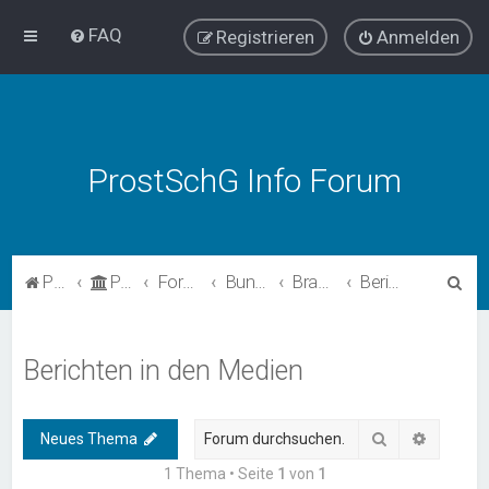
FAQ
Registrieren
Anmelden
ProstSchG Info Forum
S
ProstSchG
Portal
Forum
Bundesländer - Umsetzung und Erfahrungen mit ProstSchG
Brandenburg
Berichten in den Medien
u
c
Berichten in den Medien
h
e
Suche
Erweiter
Neues Thema
1 Thema • Seite
1
von
1