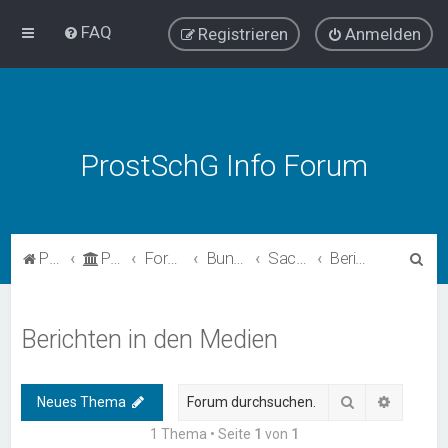
FAQ
Registrieren
Anmelden
ProstSchG Info Forum
S
ProstSchG
Portal
Forum
Bundesländer - Umsetzung und Erfahrungen mit ProstSchG
Sachsen
Berichten in den Medien
u
c
Berichten in den Medien
h
e
Suche
Erweiter
Neues Thema
1 Thema • Seite
1
von
1