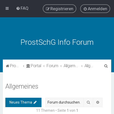
FAQ
Registrieren
Anmelden
ProstSchG Info Forum
S
ProstSchG
Portal
Forum
Allgemein
Allgemeines
u
c
Allgemeines
h
e
Suche
Erweiter
Neues Thema
11 Themen • Seite
1
von
1