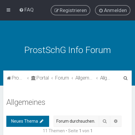
FAQ
Registrieren
Anmelden
ProstSchG Info Forum
S
ProstSchG
Portal
Forum
Allgemein
Allgemeines
u
c
Allgemeines
h
e
Suche
Erweiter
Neues Thema
11 Themen • Seite
1
von
1