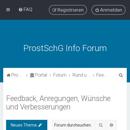
FAQ
Registrieren
Anmelden
ProstSchG Info Forum
S
ProstSchG
Portal
Forum
Rund um das Forum
Feedback, Anregungen, Wünsche und Verbesserungen
u
c
Feedback, Anregungen, Wünsche
h
und Verbesserungen
e
Suche
Erweiter
Neues Thema