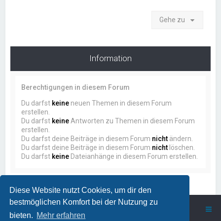
Gehe zu
Information
Berechtigungen in diesem Forum
Du darfst
keine
neuen Themen in diesem Forum
erstellen.
Du darfst
keine
Antworten zu Themen in diesem Forum
erstellen.
Du darfst deine Beiträge in diesem Forum
nicht
ändern.
Du darfst deine Beiträge in diesem Forum
nicht
löschen.
Du darfst
keine
Dateianhänge in diesem Forum erstellen.
Diese Website nutzt Cookies, um dir den
bestmöglichen Komfort bei der Nutzung zu
ProstSchG
Portal
Forum
bieten.
Mehr erfahren