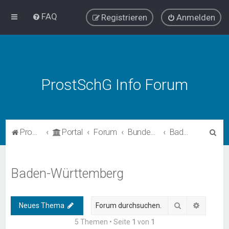
FAQ
Registrieren
Anmelden
ProstSchG Info Forum
S
ProstSchG
Portal
Forum
Bundesländer - Umsetzung und Erfahrungen mit ProstSchG
Baden-Württemberg
u
c
Baden-Württemberg
h
e
Suche
Erweiter
Neues Thema
5 Themen • Seite
1
von
1