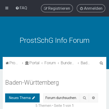
FAQ
Registrieren
Anmelden
ProstSchG Info Forum
S
ProstSchG
Portal
Forum
Bundesländer - Umsetzung und Erfahrungen mit ProstSchG
Baden-Württemberg
u
c
Baden-Württemberg
h
e
Suche
Erweiter
Neues Thema
5 Themen • Seite
1
von
1