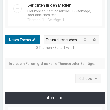
Berichten in den Medien
Hier können Zeitungsartikel, TV-Beiträge,
oder ähnliches rein...
Themen:
1
Beiträge:
1
Suche
Erweiter
Neues Thema
0 Themen • Seite
1
von
1
In diesem Forum gibt es keine Themen oder Beiträge.
Gehe zu
Information