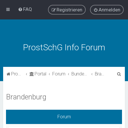
FAQ
Registrieren
Anmelden
ProstSchG Info Forum
S
ProstSchG
Portal
Forum
Bundesländer - Umsetzung und Erfahrungen mit ProstSchG
Brandenburg
u
c
Brandenburg
h
e
Forum