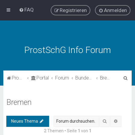
FAQ
Registrieren
Anmelden
ProstSchG Info Forum
S
ProstSchG
Portal
Forum
Bundesländer - Umsetzung und Erfahrungen mit ProstSchG
Bremen
u
c
Bremen
h
e
Suche
Erweiter
Neues Thema
2 Themen • Seite
1
von
1