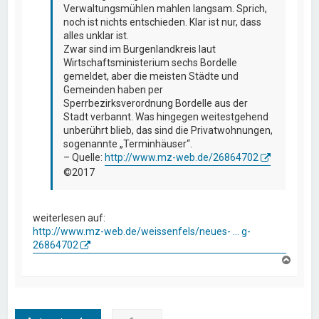
Verwaltungsmühlen mahlen langsam. Sprich,
noch ist nichts entschieden. Klar ist nur, dass
alles unklar ist.
Zwar sind im Burgenlandkreis laut
Wirtschaftsministerium sechs Bordelle
gemeldet, aber die meisten Städte und
Gemeinden haben per
Sperrbezirksverordnung Bordelle aus der
Stadt verbannt. Was hingegen weitestgehend
unberührt blieb, das sind die Privatwohnungen,
sogenannte „Terminhäuser“.
– Quelle:
http://www.mz-web.de/26864702
©2017
weiterlesen auf:
http://www.mz-web.de/weissenfels/neues- ... g-
26864702
N
a
c
h
o
b