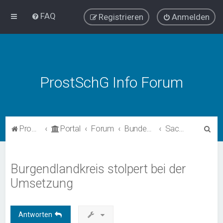
FAQ
Registrieren
Anmelden
ProstSchG Info Forum
S
ProstSchG
Portal
Forum
Bundesländer - Umsetzung und Erfahrungen mit ProstSchG
Sachsen-Anhalt
u
c
Burgendlandkreis stolpert bei der
h
Umsetzung
e
Antworten