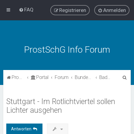
FAQ
Registrieren
Anmelden
ProstSchG Info Forum
S
ProstSchG
Portal
Forum
Bundesländer - Umsetzung und Erfahrungen mit ProstSchG
Baden-Württemberg
u
c
Stuttgart - Im Rotlichtviertel sollen
h
Lichter ausgehen
e
Antworten