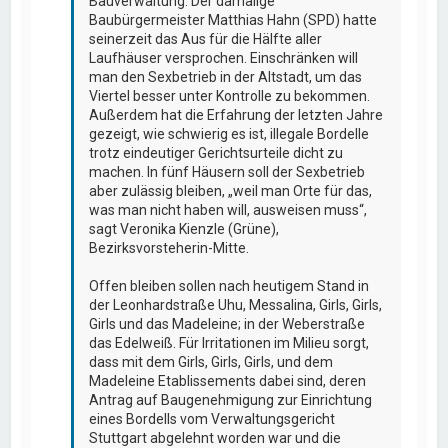
Bauverwaltung. Der damalige
Baubürgermeister Matthias Hahn (SPD) hatte
seinerzeit das Aus für die Hälfte aller
Laufhäuser versprochen. Einschränken will
man den Sexbetrieb in der Altstadt, um das
Viertel besser unter Kontrolle zu bekommen.
Außerdem hat die Erfahrung der letzten Jahre
gezeigt, wie schwierig es ist, illegale Bordelle
trotz eindeutiger Gerichtsurteile dicht zu
machen. In fünf Häusern soll der Sexbetrieb
aber zulässig bleiben, „weil man Orte für das,
was man nicht haben will, ausweisen muss“,
sagt Veronika Kienzle (Grüne),
Bezirksvorsteherin-Mitte.
Offen bleiben sollen nach heutigem Stand in
der Leonhardstraße Uhu, Messalina, Girls, Girls,
Girls und das Madeleine; in der Weberstraße
das Edelweiß. Für Irritationen im Milieu sorgt,
dass mit dem Girls, Girls, Girls, und dem
Madeleine Etablissements dabei sind, deren
Antrag auf Baugenehmigung zur Einrichtung
eines Bordells vom Verwaltungsgericht
Stuttgart abgelehnt worden war und die