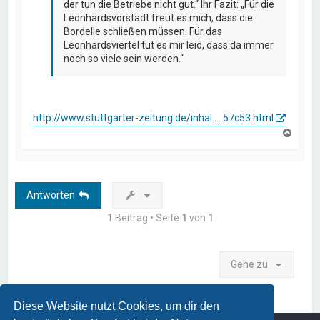
der tun die Betriebe nicht gut.“ Ihr Fazit: „Für die
Leonhardsvorstadt freut es mich, dass die
Bordelle schließen müssen. Für das
Leonhardsviertel tut es mir leid, dass da immer
noch so viele sein werden.“
http://www.stuttgarter-zeitung.de/inhal ... 57c53.html
N
a
c
h
o
b
Antworten
e
n
1 Beitrag • Seite
1
von
1
Gehe zu
Diese Website nutzt Cookies, um dir den