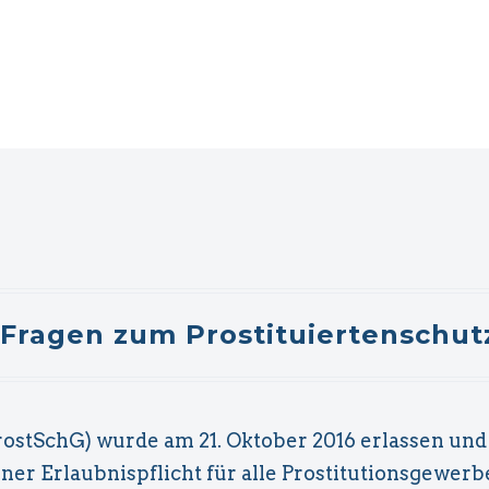
 Fragen zum Prostituiertenschut
Aktuelles
Follow Us
 am
ostSchG) wurde am 21. Oktober 2016 erlassen und ist
ir
ner Erlaubnispflicht für alle Prostitutionsgewer
r