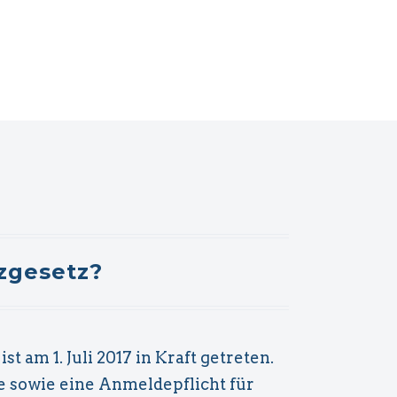
zgesetz?
Themen
Prostituiertenschutzgesetz
 am 1. Juli 2017 in Kraft getreten.
be sowie eine Anmeldepflicht für
Anmeldepflicht für Prostituierte