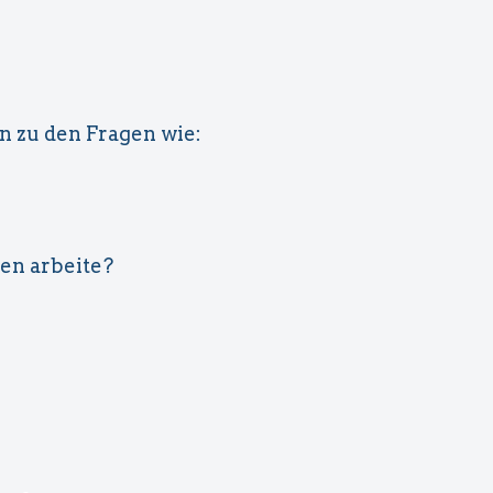
Kondompflicht & Werbeverbot
Gesundheitsberatung für Prostituierte
Beratungsstellen
en zu den Fragen wie:
Erlaubnispflicht für Betreiber
Beschwerdeformular für Sexarbeitende und
Betriebsstätten (extern)
en arbeite?